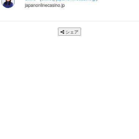
japanonlinecasino.jp
シェア