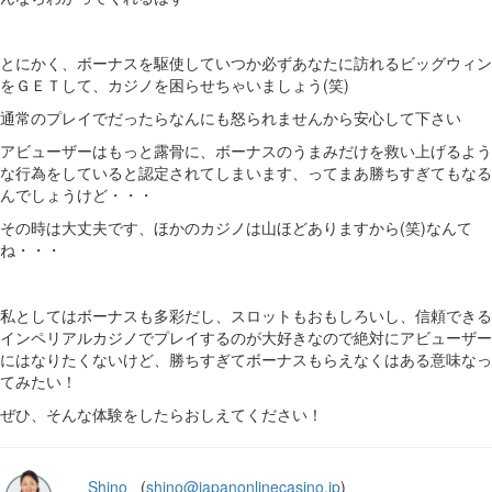
とにかく、ボーナスを駆使していつか必ずあなたに訪れるビッグウィン
をＧＥＴして、カジノを困らせちゃいましょう(笑)
通常のプレイでだったらなんにも怒られませんから安心して下さい
アビューザーはもっと露骨に、ボーナスのうまみだけを救い上げるよう
な行為をしていると認定されてしまいます、ってまあ勝ちすぎてもなる
んでしょうけど・・・
その時は大丈夫です、ほかのカジノは山ほどありますから(笑)なんて
ね・・・
私としてはボーナスも多彩だし、スロットもおもしろいし、信頼できる
インペリアルカジノでプレイするのが大好きなので絶対にアビューザー
にはなりたくないけど、勝ちすぎてボーナスもらえなくはある意味なっ
てみたい！
ぜひ、そんな体験をしたらおしえてください！
Shino
(
shino@japanonlinecasino.jp
)