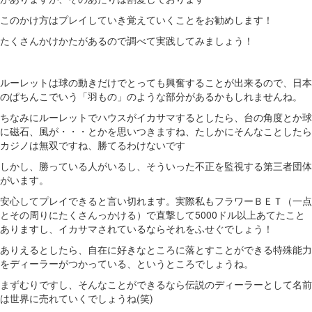
このかけ方はプレイしていき覚えていくことをお勧めします！
たくさんかけかたがあるので調べて実践してみましょう！
ルーレットは球の動きだけでとっても興奮することが出来るので、日本
のぱちんこでいう「羽もの」のような部分があるかもしれませんね。
ちなみにルーレットでハウスがイカサマするとしたら、台の角度とか球
に磁石、風が・・・とかを思いつきますね、たしかにそんなことしたら
カジノは無双ですね、勝てるわけないです
しかし、勝っている人がいるし、そういった不正を監視する第三者団体
がいます。
安心してプレイできると言い切れます。実際私もフラワーＢＥＴ（一点
とその周りにたくさんっかける）で直撃して5000ドル以上あてたこと
ありますし、イカサマされているならそれをふせぐでしょう！
ありえるとしたら、自在に好きなところに落とすことができる特殊能力
をディーラーがつかっている、というところでしょうね。
まずむりですし、そんなことができるなら伝説のディーラーとして名前
は世界に売れていくでしょうね(笑)